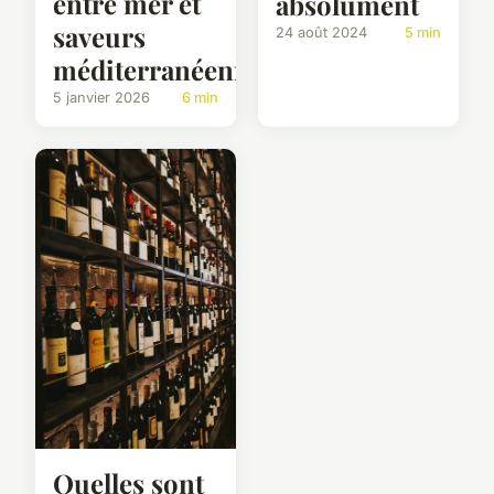
entre mer et
absolument
saveurs
24 août 2024
5 min
méditerranéennes
5 janvier 2026
6 min
Quelles sont