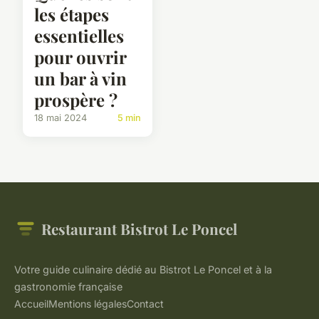
les étapes
essentielles
pour ouvrir
un bar à vin
prospère ?
18 mai 2024
5 min
Restaurant Bistrot Le Poncel
Votre guide culinaire dédié au Bistrot Le Poncel et à la
gastronomie française
Accueil
Mentions légales
Contact